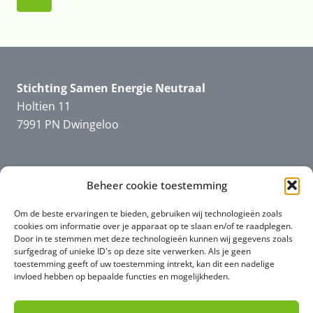
pagina
Stichting Samen Energie Neutraal
Holtien 11
7991 PN Dwingeloo
Beheer cookie toestemming
Informatie
SEN
Downloads en filmpjes
Om de beste ervaringen te bieden, gebruiken wij technologieën zoals
cookies om informatie over je apparaat op te slaan en/of te raadplegen.
Door in te stemmen met deze technologieën kunnen wij gegevens zoals
surfgedrag of unieke ID's op deze site verwerken. Als je geen
toestemming geeft of uw toestemming intrekt, kan dit een nadelige
Informatie
algemeen
invloed hebben op bepaalde functies en mogelijkheden.
Privacy (AVG)