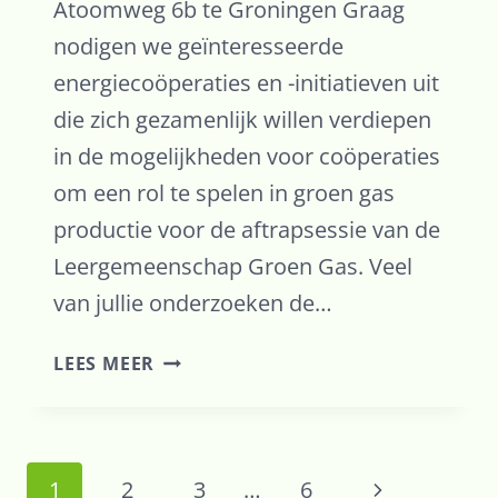
Atoomweg 6b te Groningen Graag
nodigen we geïnteresseerde
energiecoöperaties en -initiatieven uit
die zich gezamenlijk willen verdiepen
in de mogelijkheden voor coöperaties
om een rol te spelen in groen gas
productie voor de aftrapsessie van de
Leergemeenschap Groen Gas. Veel
van jullie onderzoeken de…
UITNODIGING
LEES MEER
LEERGEMEENSCHAP
GROEN
GAS
Paginanavigatie
Volgende
1
2
3
…
6