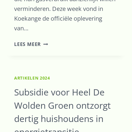
verminderen. Deze week vond in
Koekange de officiële oplevering
van…
BEWONERS
LEES MEER
DE
WOLDEN
VERMINDEREN
GASVERBRUIK
ARTIKELEN 2024
50%
TOT
Subsidie voor Heel De
70%
Wolden Groen ontzorgt
MET
WARMTEPOMPEN
dertig huishoudens in
EN
ZONNEPANELEN
energietransitie