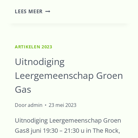
SUBSIDIE
LEES MEER
VOOR
HEEL
DE
WOLDEN
ARTIKELEN 2023
GROEN
ONTZORGT
Uitnodiging
DERTIG
Leergemeenschap Groen
HUISHOUDENS
IN
Gas
ENERGIETRANSITIE
Door
admin
23 mei 2023
Uitnodiging Leergemeenschap Groen
Gas8 juni 19:30 – 21:30 u in The Rock,