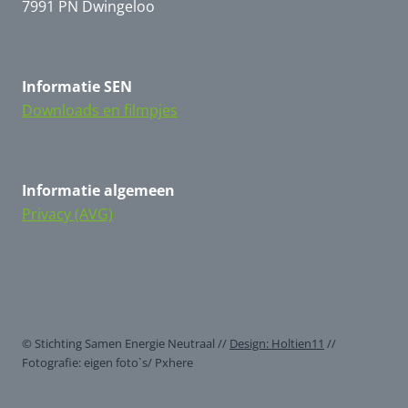
7991 PN Dwingeloo
Informatie
SEN
Downloads en filmpjes
Informatie
algemeen
Privacy (AVG)
© Stichting Samen Energie Neutraal //
Design: Holtien11
//
Fotografie: eigen foto`s/ Pxhere