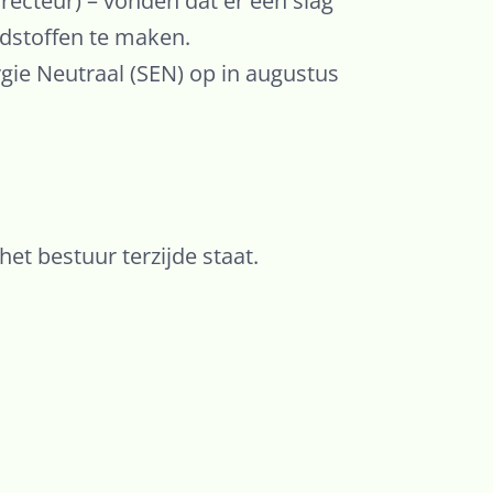
cteur) – vonden dat er een slag
dstoffen te maken.
rgie Neutraal (SEN) op in augustus
et bestuur terzijde staat.