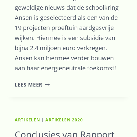
geweldige nieuws dat de schoolkring
Ansen is geselecteerd als een van de
19 projecten proeftuin aardgasvrije
wijken. Hiermee is een subsidie van
bijna 2,4 miljoen euro verkregen.
Ansen kan hiermee verder bouwen
aan haar energieneutrale toekomst!
ANSEN
LEES MEER
HAALT
SUBSIDIE
BINNEN
VAN
ARTIKELEN
|
ARTIKELEN 2020
2,4
MILJOEN!
Conclusies van Rapport