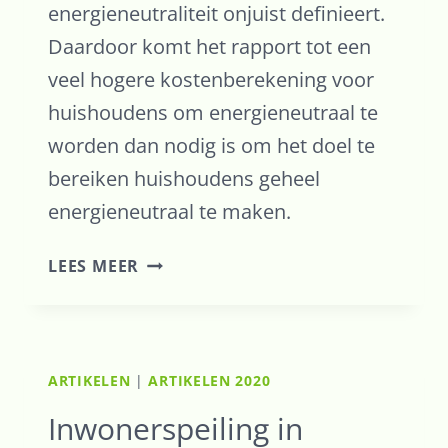
energieneutraliteit onjuist definieert.
Daardoor komt het rapport tot een
veel hogere kostenberekening voor
huishoudens om energieneutraal te
worden dan nodig is om het doel te
bereiken huishoudens geheel
energieneutraal te maken.
CONCLUSIES
LEES MEER
VAN
RAPPORT
‘WOONLASTENNEUTRAAL
KOOPWONINGEN
ARTIKELEN
|
ARTIKELEN 2020
VERDUURZAMEN’
VAN
Inwonerspeiling in
HET