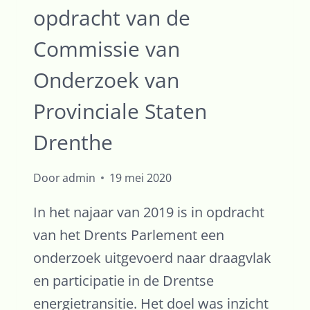
opdracht van de
PLANBUREAU
VOOR
Commissie van
DE
LEEFOMGEVING
Onderzoek van
EENZIJDIG
Provinciale Staten
EN
TE
Drenthe
PESSIMISTISCH
Door
admin
19 mei 2020
In het najaar van 2019 is in opdracht
van het Drents Parlement een
onderzoek uitgevoerd naar draagvlak
en participatie in de Drentse
energietransitie. Het doel was inzicht