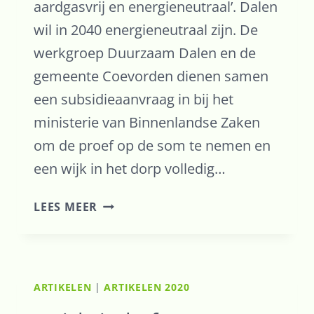
aardgasvrij en energieneutraal’. Dalen
wil in 2040 energieneutraal zijn. De
werkgroep Duurzaam Dalen en de
gemeente Coevorden dienen samen
een subsidieaanvraag in bij het
ministerie van Binnenlandse Zaken
om de proef op de som te nemen en
een wijk in het dorp volledig…
SEN
LEES MEER
HELPT
DALEN
MET
DE
ARTIKELEN
|
ARTIKELEN 2020
MISSIE:
‘DALEN