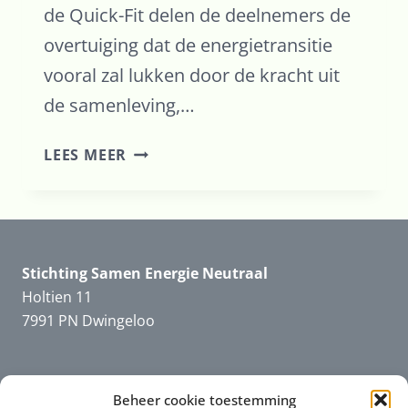
de Quick-Fit delen de deelnemers de
overtuiging dat de energietransitie
vooral zal lukken door de kracht uit
de samenleving,…
QUICKFITPLATFORM:
LEES MEER
ENERGIETRANSITIE
VOORAL
VAN
ONDEROP
Stichting Samen Energie Neutraal
Holtien 11
7991 PN Dwingeloo
Beheer cookie toestemming
Informatie
SEN