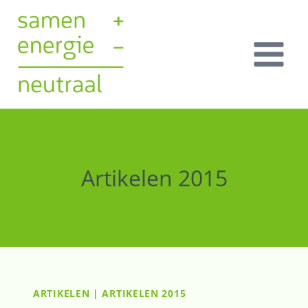
Doorgaan
naar
inhoud
Artikelen 2015
ARTIKELEN
|
ARTIKELEN 2015