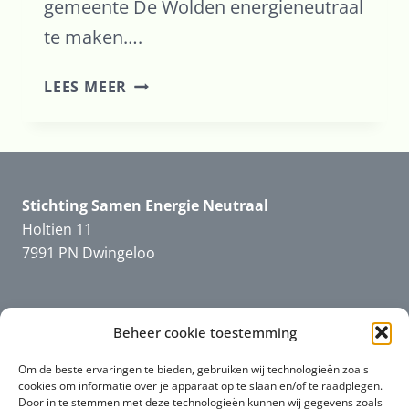
gemeente De Wolden energieneutraal
te maken….
SEN
LEES MEER
INITIATIEFNEMER
PRESENTATIE
VOOR
AGRARISCHE
ONDERNEMERS
Stichting Samen Energie Neutraal
Holtien 11
7991 PN Dwingeloo
Informatie
SEN
Beheer cookie toestemming
Downloads en filmpjes
Om de beste ervaringen te bieden, gebruiken wij technologieën zoals
cookies om informatie over je apparaat op te slaan en/of te raadplegen.
Door in te stemmen met deze technologieën kunnen wij gegevens zoals