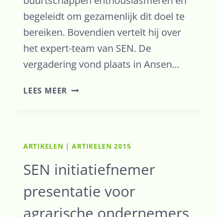
buurtschappen enthousiasmeren en
begeleidt om gezamenlijk dit doel te
bereiken. Bovendien vertelt hij over
het expert-team van SEN. De
vergadering vond plaats in Ansen…
SEN
LEES MEER
GEEFT
PRESENTATIE
TIJDENS
VERGADERING
ARTIKELEN
|
ARTIKELEN 2015
VAN
VDG
SEN initiatiefnemer
presentatie voor
agrarische ondernemers