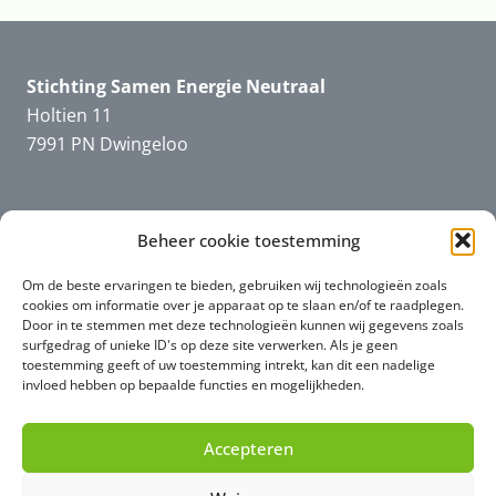
Stichting Samen Energie Neutraal
Holtien 11
7991 PN Dwingeloo
Informatie
SEN
Beheer cookie toestemming
Downloads en filmpjes
Om de beste ervaringen te bieden, gebruiken wij technologieën zoals
cookies om informatie over je apparaat op te slaan en/of te raadplegen.
Door in te stemmen met deze technologieën kunnen wij gegevens zoals
surfgedrag of unieke ID's op deze site verwerken. Als je geen
toestemming geeft of uw toestemming intrekt, kan dit een nadelige
Informatie
algemeen
invloed hebben op bepaalde functies en mogelijkheden.
Privacy (AVG)
Accepteren