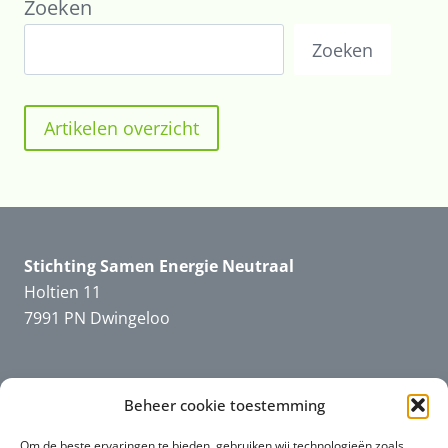
Zoeken
Zoeken
Artikelen overzicht
Stichting Samen Energie Neutraal
Holtien 11
7991 PN Dwingeloo
Beheer cookie toestemming
Informatie
SEN
Downloads en filmpjes
Om de beste ervaringen te bieden, gebruiken wij technologieën zoals