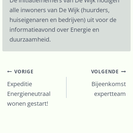
De initiatiefnemers van De Wijk nodigen
alle inwoners van De Wijk (huurders,
huiseigenaren en bedrijven) uit voor de
informatieavond over Energie en
duurzaamheid.
Bericht
VORIGE
VOLGENDE
navigatie
Expeditie
Bijeenkomst
Energieneutraal
expertteam
wonen gestart!