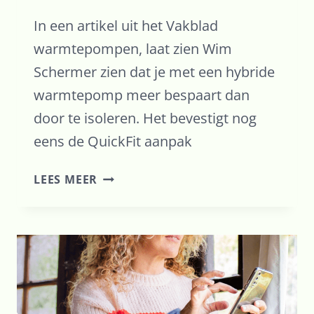
In een artikel uit het Vakblad
warmtepompen, laat zien Wim
Schermer zien dat je met een hybride
warmtepomp meer bespaart dan
door te isoleren. Het bevestigt nog
eens de QuickFit aanpak
TERUGVERDIENTIJD
LEES MEER
HYBRIDE
WARMTEPOMP
IS
VEEL
KORTER
DAN
VAN