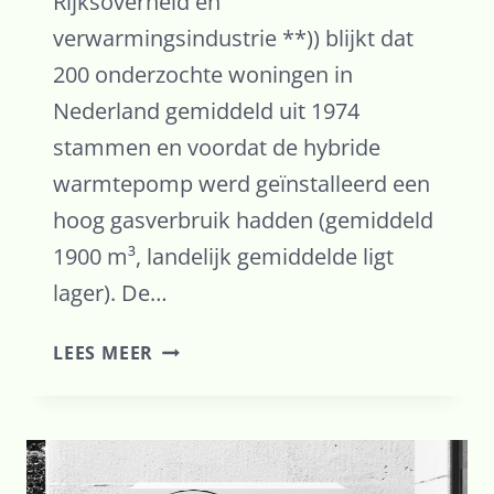
Rijksoverheid en
verwarmingsindustrie **)) blijkt dat
200 onderzochte woningen in
Nederland gemiddeld uit 1974
stammen en voordat de hybride
warmtepomp werd geïnstalleerd een
hoog gasverbruik hadden (gemiddeld
1900 m³, landelijk gemiddelde ligt
lager). De…
QUICK-
LEES MEER
FIT
VAN
SEN
(2017)
MAAKT