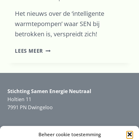
Het nieuws over de ‘intelligente
warmtepompen’ waar SEN bij
betrokken is, verspreidt zich!
INTELLIGENTE
LEES MEER
WARMTEPOMPEN
KUNNEN
NETCONGESTIE
VOORKOMEN
Stichting Samen Energie Neutraal
Holtien 11
7991 PN Dwingeloo
Beheer cookie toestemming
Informatie
SEN