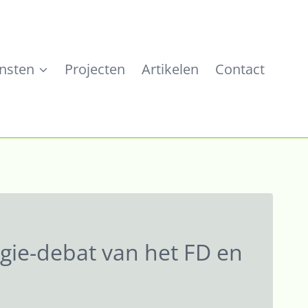
nsten
Projecten
Artikelen
Contact
gie-debat van het FD en