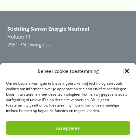
Stichting Samen Energie Neutraal
Holtien 11
7991 PN Dwingeloo
Informatie
SEN
Beheer cookie toestemming
Downloads en filmpjes
Om de beste ervaringen te bieden, gebruiken wij technologieën zoals
cookies om informatie over je apparaat op te slaan en/of te raadplegen.
Door in te stemmen met deze technologieën kunnen wij gegevens zoals
surfgedrag of unieke ID's op deze site verwerken. Als je geen
toestemming geeft of uw toestemming intrekt, kan dit een nadelige
Informatie
algemeen
invloed hebben op bepaalde functies en mogelijkheden.
Privacy (AVG)
Accepteren