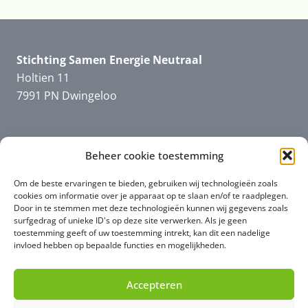
Stichting Samen Energie Neutraal
Holtien 11
7991 PN Dwingeloo
Beheer cookie toestemming
Informatie
SEN
Downloads en filmpjes
Om de beste ervaringen te bieden, gebruiken wij technologieën zoals
cookies om informatie over je apparaat op te slaan en/of te raadplegen.
Door in te stemmen met deze technologieën kunnen wij gegevens zoals
surfgedrag of unieke ID's op deze site verwerken. Als je geen
toestemming geeft of uw toestemming intrekt, kan dit een nadelige
Informatie
algemeen
invloed hebben op bepaalde functies en mogelijkheden.
Privacy (AVG)
Accepteren