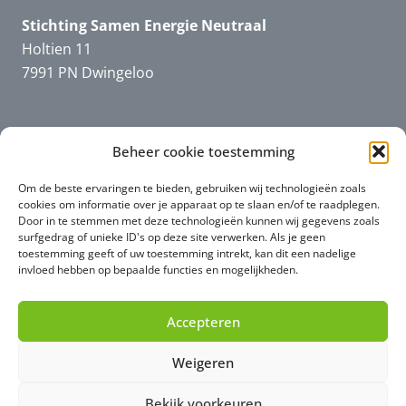
Stichting Samen Energie Neutraal
Holtien 11
7991 PN Dwingeloo
Beheer cookie toestemming
Informatie
SEN
Downloads en filmpjes
Om de beste ervaringen te bieden, gebruiken wij technologieën zoals
cookies om informatie over je apparaat op te slaan en/of te raadplegen.
Door in te stemmen met deze technologieën kunnen wij gegevens zoals
surfgedrag of unieke ID's op deze site verwerken. Als je geen
toestemming geeft of uw toestemming intrekt, kan dit een nadelige
Informatie
algemeen
invloed hebben op bepaalde functies en mogelijkheden.
Privacy (AVG)
Accepteren
Weigeren
Bekijk voorkeuren